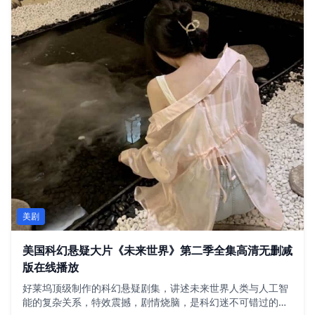
美剧
美国科幻悬疑大片《未来世界》第二季全集高清无删减
版在线播放
好莱坞顶级制作的科幻悬疑剧集，讲述未来世界人类与人工智
能的复杂关系，特效震撼，剧情烧脑，是科幻迷不可错过的精