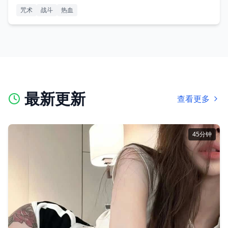
咒术
战斗
热血
最新更新
查看更多
45分钟