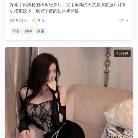
探索宇宙奥秘的科学纪录片，采用最新的天文观测数据和计算
机模拟技术，展现宇宙的壮丽和神秘
92.0
k
9.5
2025
宇宙
科学
探索
45分钟