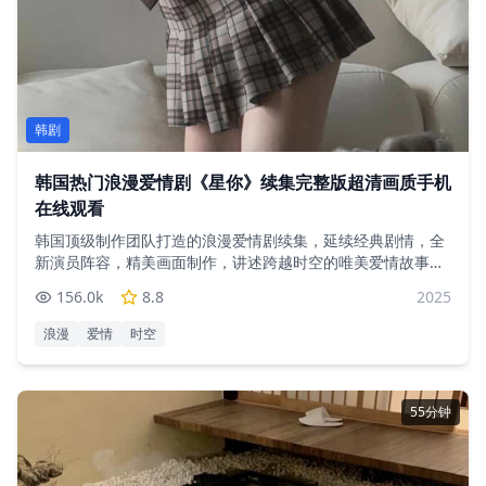
韩剧
韩国热门浪漫爱情剧《星你》续集完整版超清画质手机
在线观看
韩国顶级制作团队打造的浪漫爱情剧续集，延续经典剧情，全
新演员阵容，精美画面制作，讲述跨越时空的唯美爱情故事，
感动无数观众
156.0
k
8.8
2025
浪漫
爱情
时空
55分钟