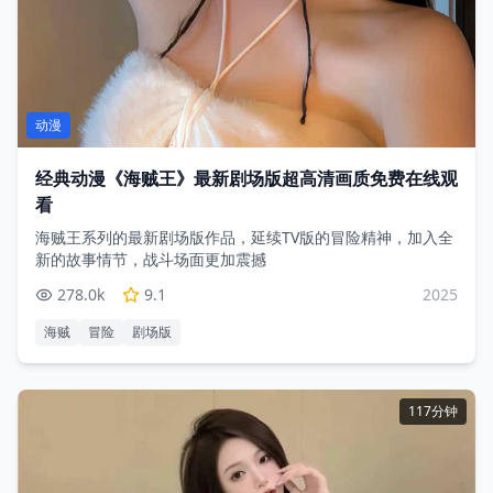
动漫
经典动漫《海贼王》最新剧场版超高清画质免费在线观
看
海贼王系列的最新剧场版作品，延续TV版的冒险精神，加入全
新的故事情节，战斗场面更加震撼
278.0
k
9.1
2025
海贼
冒险
剧场版
117分钟