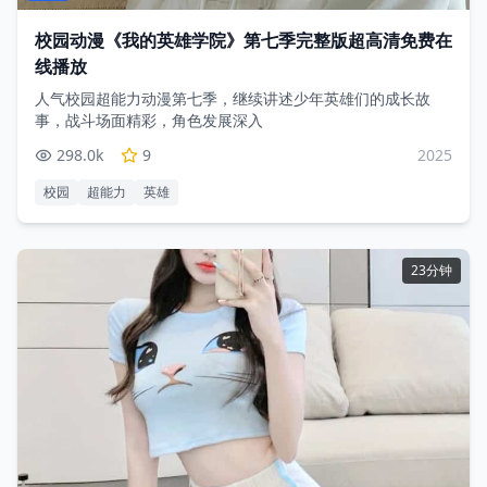
校园动漫《我的英雄学院》第七季完整版超高清免费在
线播放
人气校园超能力动漫第七季，继续讲述少年英雄们的成长故
事，战斗场面精彩，角色发展深入
298.0
k
9
2025
校园
超能力
英雄
23分钟