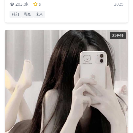
品美剧
203.0
k
9
2025
科幻
悬疑
未来
25分钟