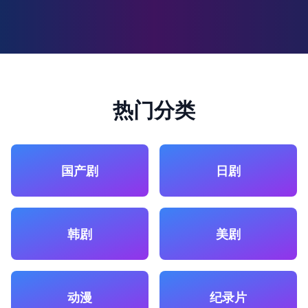
热门分类
国产剧
日剧
韩剧
美剧
动漫
纪录片