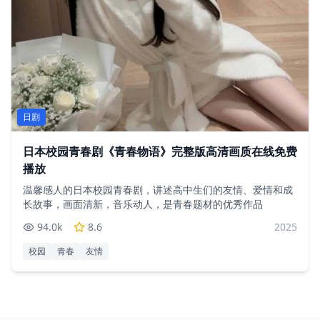
日剧
日本校园青春剧《青春物语》完整版高清画质在线免费
播放
温馨感人的日本校园青春剧，讲述高中生们的友情、爱情和成
长故事，画面清新，音乐动人，是青春题材的优秀作品
94.0
k
8.6
2025
校园
青春
友情