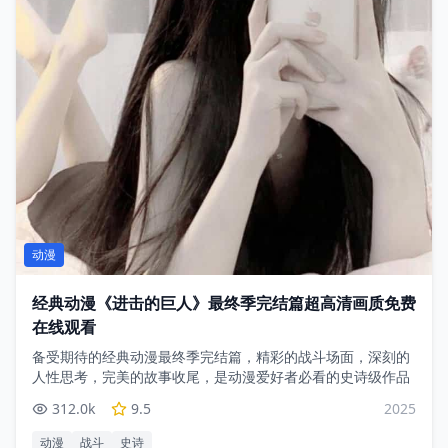
动漫
经典动漫《进击的巨人》最终季完结篇超高清画质免费
在线观看
备受期待的经典动漫最终季完结篇，精彩的战斗场面，深刻的
人性思考，完美的故事收尾，是动漫爱好者必看的史诗级作品
312.0
k
9.5
2025
动漫
战斗
史诗